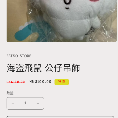
FATSO STORE
海盗飛鼠 公仔吊飾
定
售
HK$100.00
HK$178.00
特價
價
價
數量
數
量
海
海
盗
盗