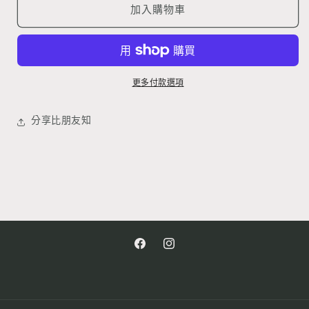
飛
飛
加入購物車
鼠
鼠
公
公
仔
仔
吊
吊
更多付款選項
飾
飾
數
數
分享比朋友知
量
量
減
增
少
加
Facebook
Instagram