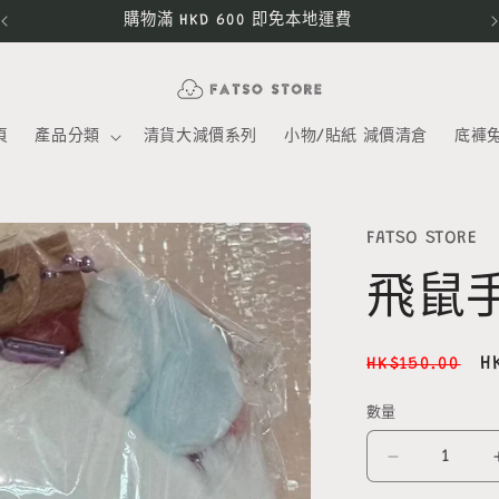
購物滿 HKD 600 即免本地運費
頁
產品分類
清貨大減價系列
小物/貼紙 減價清倉
底褲
FATSO STORE
飛鼠
定
H
HK$150.00
價
數量
數
量
飛