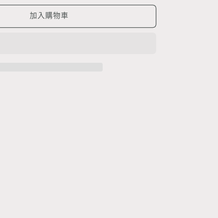
鼠
手
加入購物車
卷
公
仔
吊
飾
數
量
增
加