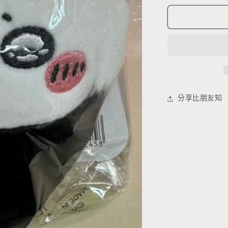
鼠
手
卷
公
仔
吊
飾
數
分享比朋友知
量
減
少