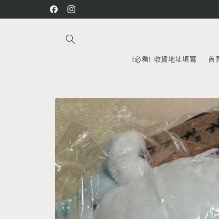
跳至內
Facebook
Instagram
容
!必看! 收貨地址填寫
首
略過產
品資訊