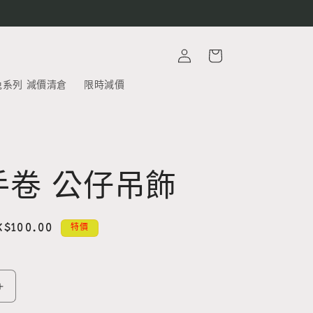
購
登
物
入
車
兔系列 減價清倉
限時減價
手卷 公仔吊飾
售
K$100.00
特價
價
飛